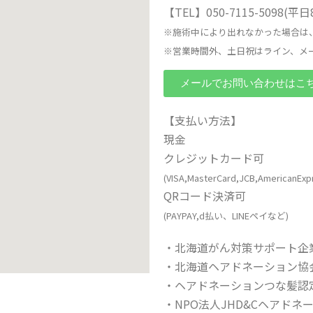
【TEL】050-7115-5098(平
※施術中により出れなかった場合は
※営業時間外、土日祝はライン、メ
メールでお問い合わせはこ
【支払い方法】
現金
クレジットカード可
(VISA,MasterCard,JCB,AmericanExp
QRコード決済可
(PAYPAY,d払い、LINEペイなど)
・北海道がん対策サポート企業
・北海道ヘアドネーション協
・ヘアドネーションつな髪認
・NPO法人JHD&Cヘアド