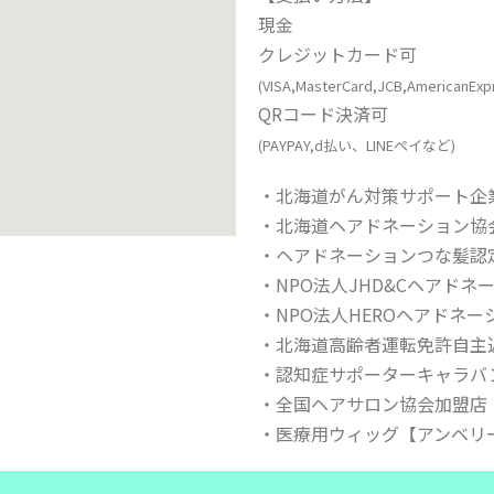
現金
クレジットカード可
(VISA,MasterCard,JCB,AmericanExp
QRコード決済可
(PAYPAY,d払い、LINEペイなど)
・北海道がん対策サポート企業
・北海道ヘアドネーション協
・ヘアドネーションつな髪認
・NPO法人JHD&Cヘアド
・NPO法人HEROヘアドネ
・北海道高齢者運転免許自主
・認知症サポーターキャラバ
・全国ヘアサロン協会加盟店
・医療用ウィッグ【アンベリ