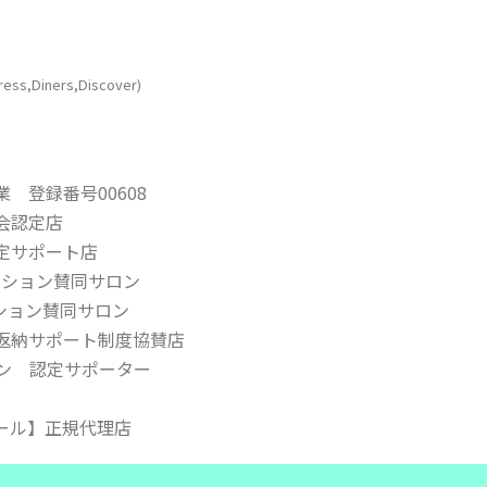
ress,Diners,Discover)
 登録番号00608
会認定店
定サポート店
ネーション賛同サロン
ーション賛同サロン
返納サポート制度協賛店
ン 認定サポーター
ール】正規代理店