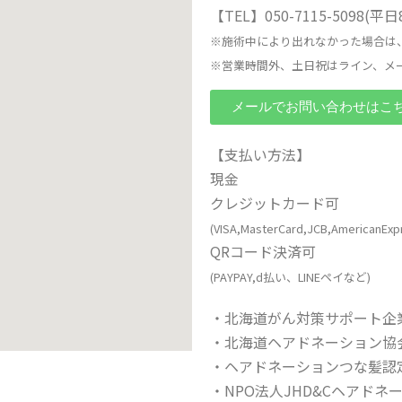
【TEL】050-7115-5098(平
※施術中により出れなかった場合は
※営業時間外、土日祝はライン、メ
メールでお問い合わせはこ
【支払い方法】
現金
クレジットカード可
(VISA,MasterCard,JCB,AmericanExp
QRコード決済可
(PAYPAY,d払い、LINEペイなど)
・北海道がん対策サポート企業
・北海道ヘアドネーション協
・ヘアドネーションつな髪認
・NPO法人JHD&Cヘアド