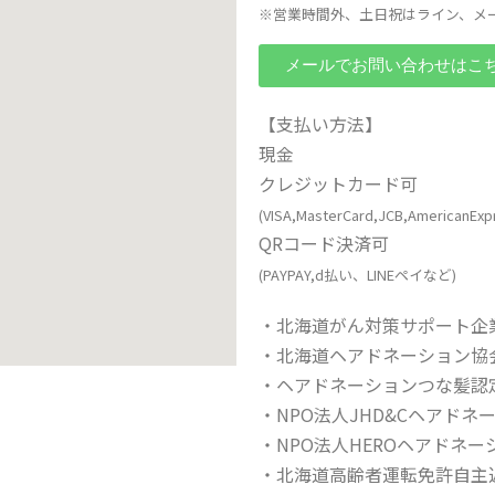
※営業時間外、土日祝はライン、メ
メールでお問い合わせはこ
【支払い方法】
現金
クレジットカード可
(VISA,MasterCard,JCB,AmericanExp
QRコード決済可
(PAYPAY,d払い、LINEペイなど)
・北海道がん対策サポート企業
・北海道ヘアドネーション協
・ヘアドネーションつな髪認
・NPO法人JHD&Cヘアド
・NPO法人HEROヘアドネ
・北海道高齢者運転免許自主