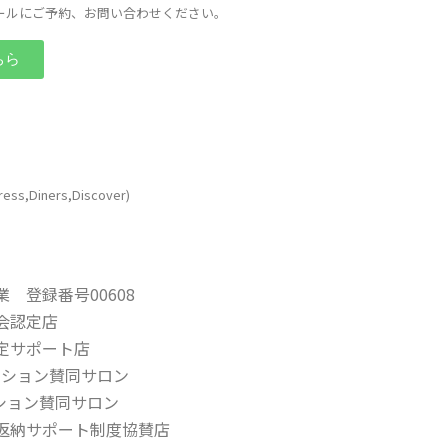
ールにご予約、お問い合わせください。
ちら
ress,Diners,Discover)
 登録番号00608
会認定店
定サポート店
ネーション賛同サロン
ーション賛同サロン
返納サポート制度協賛店